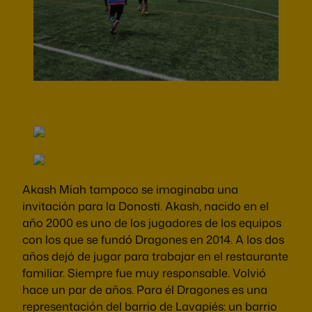
Akash Miah tampoco se imaginaba una
invitación para la Donosti. Akash, nacido en el
año 2000 es uno de los jugadores de los equipos
con los que se fundó Dragones en 2014. A los dos
años dejó de jugar para trabajar en el restaurante
familiar. Siempre fue muy responsable. Volvió
hace un par de años. Para él Dragones es una
representación del barrio de Lavapiés: un barrio