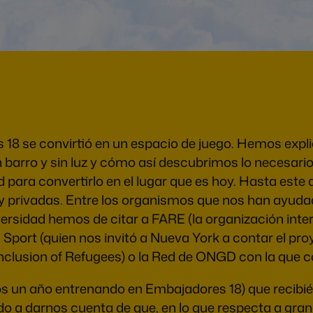
e convirtió en un espacio de juego. Hemos explica
n barro y sin luz y cómo así descubrimos lo necesar
para convertirlo en el lugar que es hoy. Hasta este 
 privadas. Entre los organismos que nos han ayudado
rsidad hemos de citar a FARE (la organización inter
port (quien nos invitó a Nueva York a contar el proye
he Inclusion of Refugees) o la Red de ONGD con la q
s un año entrenando en Embajadores 18) que recibié
 a darnos cuenta de que, en lo que respecta a gran