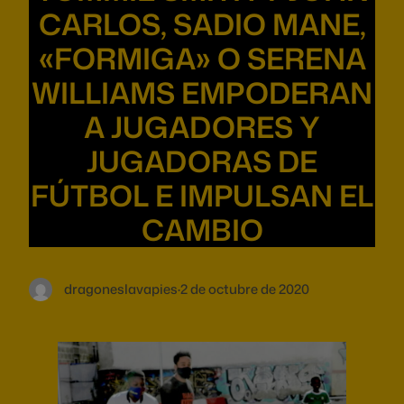
CARLOS, SADIO MANE,
«FORMIGA» O SERENA
WILLIAMS EMPODERAN
A JUGADORES Y
JUGADORAS DE
FÚTBOL E IMPULSAN EL
CAMBIO
dragoneslavapies
·
2 de octubre de 2020