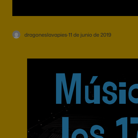
dragoneslavapies
·
11 de junio de 2019