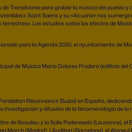
 de Transilvania para grabar la música del pueblo y 
tenibles»; Saint Saens y su «Acuario» nos sumergirán
 terrestres». Los estudios sobre los efectos de Mozar
sionado para la Agenda 2030, el ayuntamiento de Madr
nicipal de Música María Dolores Pradera (edificio del 
a Fondation Résonnance (Suiza) en España, dedicando 
a investigación y difusión de la fenomenología de la
âtre de Beaulieu y la Salle Paderewski (Lausanne), el
n March (Madrid), L’Auditori (Barcelona), el Ateneul