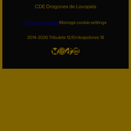
CDE Dragones de Lavapiés
Información legal
Manage cookie settings
2014-2026 Tribulete 12/Embajadores 18
Bluesky
Instagram
TikTok
LinkedIn