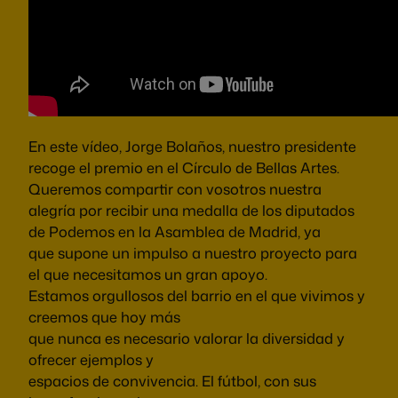
En este vídeo, Jorge Bolaños, nuestro presidente
recoge el premio en el Círculo de Bellas Artes.
Queremos compartir con vosotros nuestra
alegría por recibir una medalla de los diputados
de Podemos en la Asamblea de Madrid, ya
que supone un impulso a nuestro proyecto para
el que necesitamos un gran apoyo.
Estamos orgullosos del barrio en el que vivimos y
creemos que hoy más
que nunca es necesario valorar la diversidad y
ofrecer ejemplos y
espacios de convivencia. El fútbol, con sus